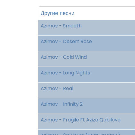
Другие песни
Azimov - Smooth
Azimov - Desert Rose
Azimov - Cold Wind
Azimov - Long Nights
Azimov - Real
Azimov - Infinity 2
Azimov - Fragile Ft Aziza Qobilova