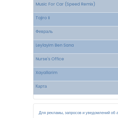
Music For Car (Speed Remix)
Tojiro Ii
Февраль
Leylayim Ben Sana
Nurse's Office
Xayallarim
Карта
Для рекламы, запросов и уведомлений об а