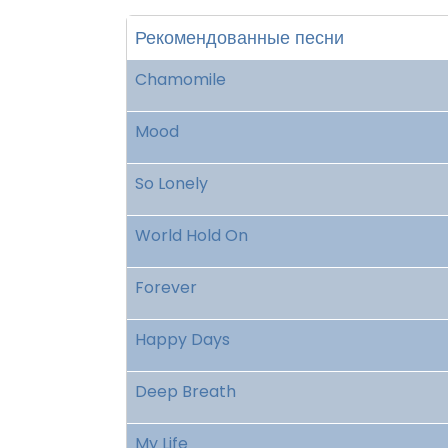
Рекомендованные песни
Chamomile
Mood
So Lonely
World Hold On
Forever
Happy Days
Deep Breath
My Life