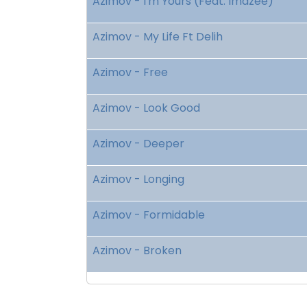
Azimov - I'm Yours (Feat. Imazee)
Azimov - My Life Ft Delih
Azimov - Free
Azimov - Look Good
Azimov - Deeper
Azimov - Longing
Azimov - Formidable
Azimov - Broken