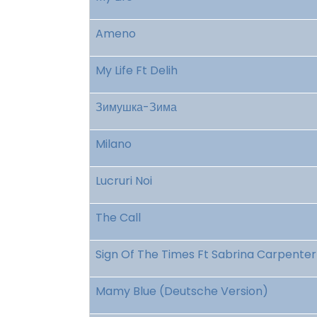
Ameno
My Life Ft Delih
Зимушка-Зима
Milano
Lucruri Noi
The Call
Sign Of The Times Ft Sabrina Carpenter
Mamy Blue (Deutsche Version)